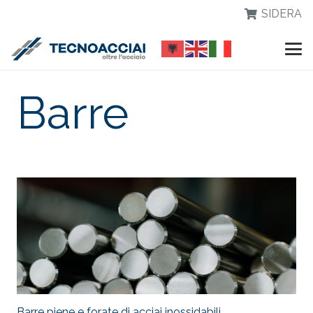
SIDERA
Barre
Barre piene e forate di acciai inossidabili