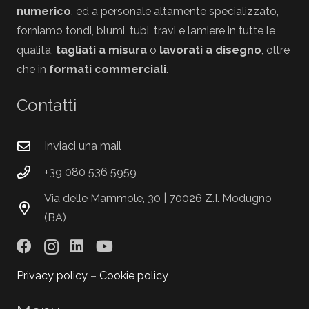
numerico
, ed a personale altamente specializzato,
forniamo tondi, blumi, tubi, travi e lamiere in tutte le
qualità,
tagliati a misura
o
lavorati a disegno
, oltre
che in
formati commerciali
.
Contatti
Inviaci una mail
+39 080 536 5959
Via delle Mammole, 30 | 70026 Z.I. Modugno
(BA)
Privacy policy
–
Cookie policy