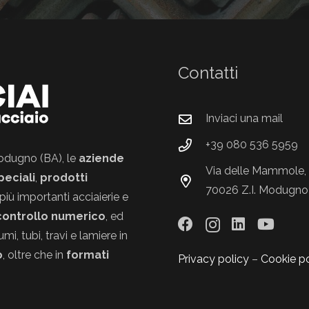
Contatti
Inviaci una mail
+39 080 536 5959
 Modugno (BA), le
aziende
Via delle Mammole, 
peciali
,
prodotti
70026 Z.I. Modugno
più importanti acciaierie e
controllo numerico
, ed
i, tubi, travi e lamiere in
o
, oltre che in
formati
Privacy policy
–
Cookie po