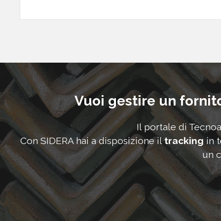
This
field
should
be
left
Vuoi gestire un fornit
blank
Il portale di Tecno
Con SIDERA hai a disposizione il
tracking
in 
un c