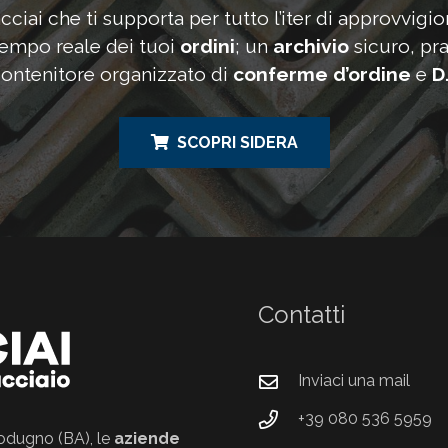
acciai che ti supporta per tutto l’iter di approvvigi
tempo reale dei tuoi
ordini
; un
archivio
sicuro, pra
ontenitore organizzato di
conferme d’ordine
e
D
SCOPRI SIDERA
Contatti
Inviaci una mail
+39 080 536 5959
 Modugno (BA), le
aziende