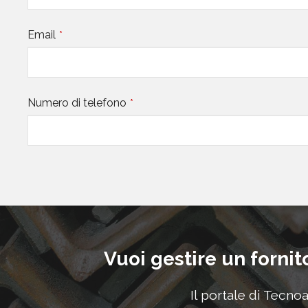
Email
*
Numero di telefono
*
This
field
should
be
left
Vuoi gestire un fornit
blank
Il portale di Tecno