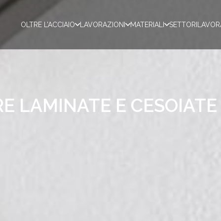
OLTRE L’ACCIAIO
LAVORAZIONI
MATERIALI
SETTORI
LAVOR
E LAMINATE E CESOIATE