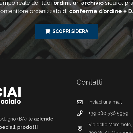
tempo reale dei tuoi
ordini
; un
archivio
sicuro, pra
ontenitore organizzato di
conferme d’ordine
e
D
SCOPRI SIDERA
Contatti
Inviaci una mail
+39 080 536 5959
 Modugno (BA), le
aziende
Via delle Mammole, 
peciali
,
prodotti
70026 Z.I. Modugno