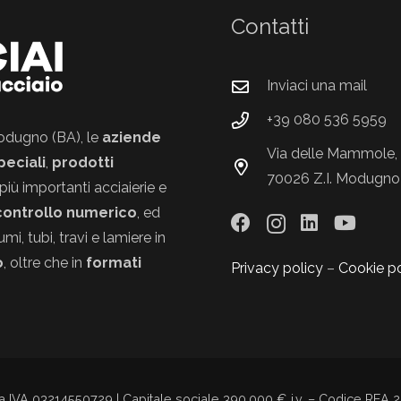
Contatti
Inviaci una mail
+39 080 536 5959
 Modugno (BA), le
aziende
Via delle Mammole, 
peciali
,
prodotti
70026 Z.I. Modugno
più importanti acciaierie e
controllo numerico
, ed
i, tubi, travi e lamiere in
o
, oltre che in
formati
Privacy policy
–
Cookie po
iva IVA 03214550729 | Capitale sociale 390.000 € i.v. – Codice REA 