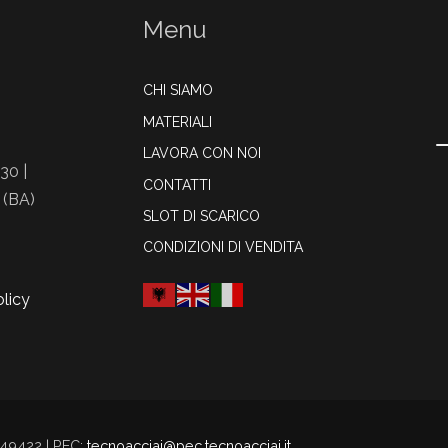
Menu
CHI SIAMO
MATERIALI
LAVORA CON NOI
30 |
CONTATTI
 (BA)
SLOT DI SCARICO
CONDIZIONI DI VENDITA
licy
249422 | PEC:
tecnoacciai@pec.tecnoacciai.it