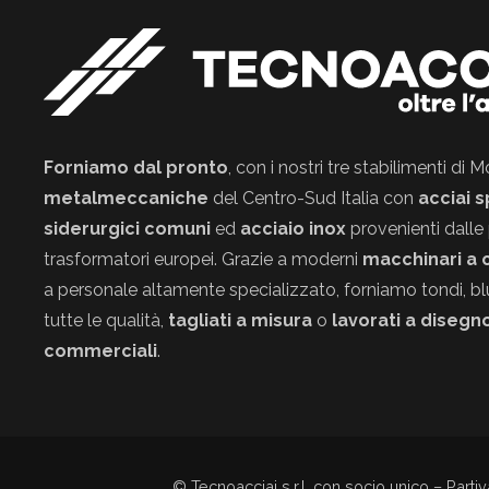
Forniamo dal pronto
, con i nostri tre stabilimenti di
metalmeccaniche
del Centro-Sud Italia con
acciai s
siderurgici comuni
ed
acciaio inox
provenienti dalle 
trasformatori europei. Grazie a moderni
macchinari a 
a personale altamente specializzato, forniamo tondi, blum
tutte le qualità,
tagliati a misura
o
lavorati a disegn
commerciali
.
© Tecnoacciai s.r.l. con socio unico – Part