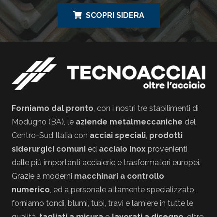
SCOPRI SIDERA
Forniamo dal pronto
, con i nostri tre stabilimenti di
Modugno (BA), le
aziende metalmeccaniche
del
Centro-Sud Italia con
acciai speciali
,
prodotti
siderurgici comuni
ed
acciaio inox
provenienti
dalle più importanti acciaierie e trasformatori europei.
Grazie a moderni
macchinari a controllo
numerico
, ed a personale altamente specializzato,
forniamo tondi, blumi, tubi, travi e lamiere in tutte le
qualità,
tagliati a misura
o
lavorati a disegno
, oltre